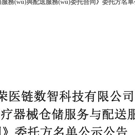
(chǔ)服務(wù)與配送服務(wù)委托合同》委托方