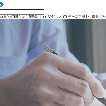
首頁(yè)
有關(guān)德榮
產(chǎn)品&解決方案
案例分享
新聞中心
聯(lián)
企業(yè)介紹
藥品耗材全域智慧供應(yīng)鏈管理
專利榮譽(yù)
社會(huì)責(zé)任
全國(guó)
公司新聞
湖南省
人才招聘
醫(yī
公司