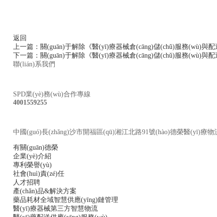
返回
上一篇：關(guān)于解除《醫(yī)療器械倉(cāng)儲(chǔ)服務(w
下一篇：關(guān)于解除《醫(yī)療器械倉(cāng)儲(chǔ)服務(w
聯(lián)系我們
SPD業(yè)務(wù)合作專線
4001559255
中國(guó)長(zhǎng)沙市開福區(qū)湘江北路91號(hào)德榮醫(yī)療
有關(guān)德榮
企業(yè)介紹
專利榮譽(yù)
社會(huì)責(zé)任
人才招聘
產(chǎn)品&解決方案
藥品耗材全域智慧供應(yīng)鏈管理
醫(yī)療器械第三方智慧物流