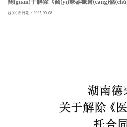
關(guān)于解除《醫(yī)療器械倉(cāng)儲
發(fā)布日期：2025-09-08