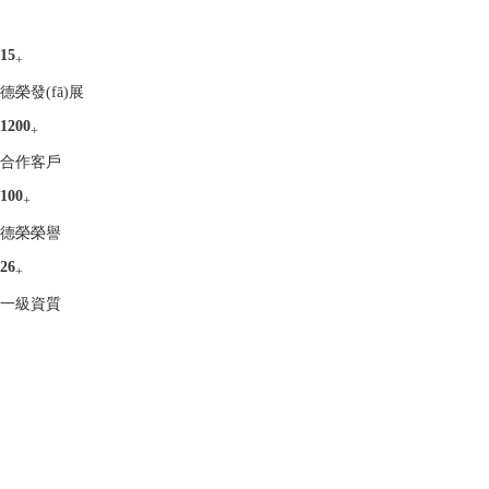
15
+
德榮發(fā)展
1200
+
合作客戶
100
+
德榮榮譽
26
+
一級資質