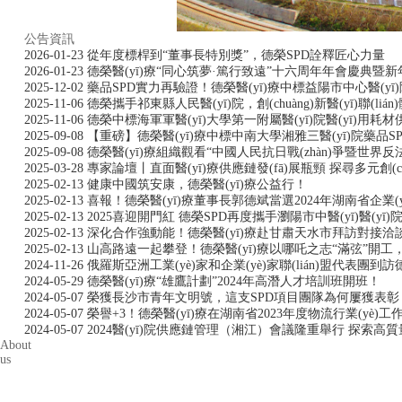
公告資訊
2026-01-23
從年度標桿到“董事長特別獎”，德榮SPD詮釋匠心力量
2026-01-23
德榮醫(yī)療“同心筑夢·篤行致遠”十六周年年會慶典暨
2025-12-02
藥品SPD實力再驗證！德榮醫(yī)療中標益陽市中心醫(y
2025-11-06
德榮攜手祁東縣人民醫(yī)院，創(chuàng)新醫(yī)聯(li
2025-11-06
德榮中標海軍軍醫(yī)大學第一附屬醫(yī)院醫(yī)用耗
2025-09-08
【重磅】德榮醫(yī)療中標中南大學湘雅三醫(yī)院藥品S
2025-09-08
德榮醫(yī)療組織觀看“中國人民抗日戰(zhàn)爭暨世界反法
2025-03-28
專家論壇丨直面醫(yī)療供應鏈發(fā)展瓶頸 探尋多元創(ch
2025-02-13
健康中國筑安康，德榮醫(yī)療公益行！
2025-02-13
喜報！德榮醫(yī)療董事長郭德斌當選2024年湖南省企業(yè)
2025-02-13
2025喜迎開門紅 德榮SPD再度攜手瀏陽市中醫(yī)醫(yī)院
2025-02-13
深化合作強動能！德榮醫(yī)療赴甘肅天水市拜訪對接
2025-02-13
山高路遠一起攀登！德榮醫(yī)療以哪吒之志“滿弦”開工，贏戰
2024-11-26
俄羅斯亞洲工業(yè)家和企業(yè)家聯(lián)盟代表團到訪德
2024-05-29
德榮醫(yī)療“雄鷹計劃”2024年高潛人才培訓班開班！
2024-05-07
榮獲長沙市青年文明號，這支SPD項目團隊為何屢獲表彰
2024-05-07
榮譽+3！德榮醫(yī)療在湖南省2023年度物流行業(yè)
2024-05-07
2024醫(yī)院供應鏈管理（湘江）會議隆重舉行 探索高質量
About
us