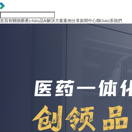
首頁
有關德榮
產(chǎn)品&解決方案
案例分享
新聞中心
聯(lián)系我們
企業(yè)介紹
藥品耗材全域智慧供應鏈管理
專利榮譽
社會責任
全國
湖南省
公司新聞
人才招聘
醫(yī)療器械第三方智慧
公司公告
行