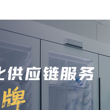
物流
業(yè)資訊
醫(yī)藥配送供應服務
媒體報道