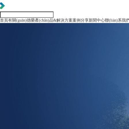
首頁
有關(guān)德榮
產(chǎn)品&解決方案
案例分享
新聞中心
聯(lián)系我
企業(yè)介紹
藥品耗材全域智慧供應鏈管理
專利榮譽
社會責任
全國
人才招聘
湖南省
公司新聞
醫(yī)療器械第
公司公