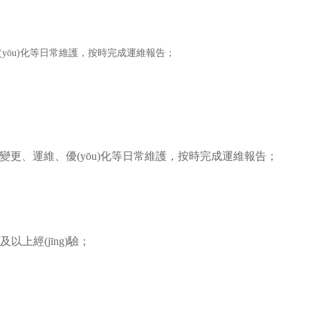
運維、優(yōu)化等日常維護，按時完成運維報告；
巡檢、配置變更、運維、優(yōu)化等日常維護，按時完成運維報告；
經(jīng)驗；