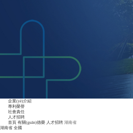
企業(yè)介紹
專利榮譽
社會責任
人才招聘
首頁
有關(guān)德榮
人才招聘
湖南省
湖南省
全國