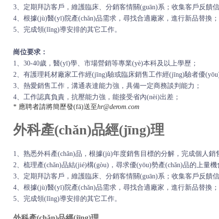
3、定期拜訪客戶，維護臨床、分銷客情關(guān)系；收集客戶
4、根據(jù)醫(yī)院產(chǎn)品需求，尋找合適廠家，進行新品替換；
5、完成領(lǐng)導安排的其它工作。
崗位要求：
1、30-40歲，醫(yī)學、市場營銷等專業(yè)本科及以上學歷；
2、有護理耗材廠家工作經(jīng)驗或臨床銷售工作經(jīng)驗者優(yōu)先
3、熱愛銷售工作，溝通表達能力強，具備一定商務談判能力；
4、工作認真負責，抗壓能力強，能接受省內(nèi)出差；
* 應聘者請將簡歷發(fā)送至
hr@derom.com
外科產(chǎn)品經(jīng)理
1、熟悉外科產(chǎn)品，根據(jù)年度銷售目標的分解，完成個人銷售
2、梳理產(chǎn)品結(jié)構(gòu)，尋求優(yōu)勢產(chǎn)品的上量機
3、定期拜訪客戶，維護臨床、分銷客情關(guān)系；收集客戶反
4、根據(jù)醫(yī)院產(chǎn)品需求，尋找合適廠家，進行新品替換；
5、完成領(lǐng)導安排的其它工作。
外科產(chǎn)品經(jīng)理