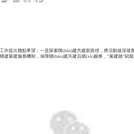
作提出幾點希望：一是探索聯(lián)建共建新路徑，將活動做深做實、做出
服務機制，保障聯(lián)建共建后續(xù)服務，“黨建鏈”賦能“產業(