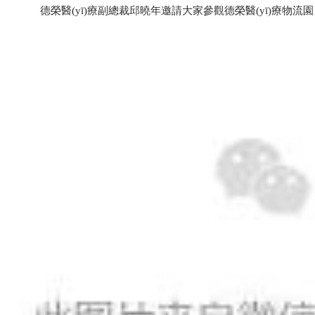
德榮醫(yī)療副總裁邱曉年邀請大家參觀德榮醫(yī)療物流園