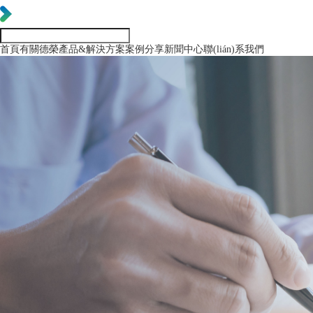
首頁
有關德榮
產品&解決方案
案例分享
新聞中心
聯(lián)系我們
企業(yè)介紹
藥品耗材全域智慧供應鏈管理
專利榮譽
全國
社會責任
湖南省
公司新聞
人才招聘
醫(yī)療器械第三方智慧
公司公告
行業(yè