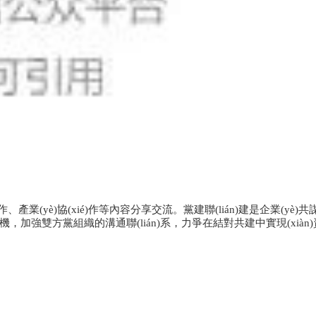
、產業(yè)協(xié)作等內容分享交流。黨建聯(lián)建是企業(yè
雙方黨組織的溝通聯(lián)系，力爭在結對共建中實現(xiàn)資