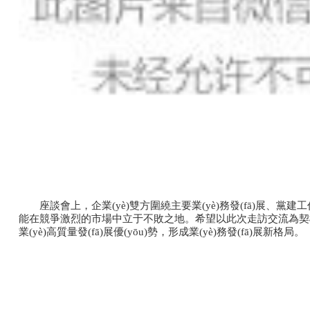
座談會上，企業(yè)雙方圍繞主要業(yè)務發(fā)展、黨建工作
能在競爭激烈的市場中立于不敗之地。希望以此次走訪交流為契機，加強
業(yè)高質量發(fā)展優(yōu)勢，形成業(yè)務發(fā)展新格局。