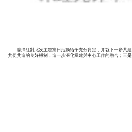
姜澤紅對此次主題黨日活動給予充分肯定，并就下一步共建工
共促共進的良好機制，進一步深化黨建與中心工作的融合；三是構建黨建