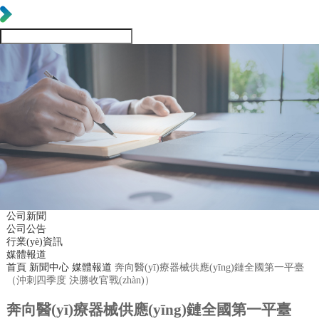
公司新聞
公司公告
行業(yè)資訊
媒體報道
首頁
新聞中心
媒體報道
奔向醫(yī)療器械供應(yīng)鏈全國第一平臺
（沖刺四季度 決勝收官戰(zhàn)）
奔向醫(yī)療器械供應(yīng)鏈全國第一平臺