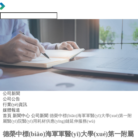
公司新聞
公司公告
行業(yè)資訊
媒體報道
首頁
新聞中心
公司新聞
德榮中標(biāo)海軍軍醫(yī)大學(xué)第一附
屬醫(yī)院醫(yī)用耗材供應(yīng)鏈延伸服務(wù)
德榮中標(biāo)海軍軍醫(yī)大學(xué)第一附屬