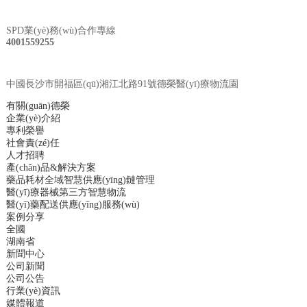
SPD業(yè)務(wù)合作專線
4001559255
中國長沙市開福區(qū)湘江北路91號德榮醫(yī)療物流園
有關(guān)德榮
企業(yè)介紹
專利榮譽
社會責(zé)任
人才招聘
產(chǎn)品&解決方案
藥品耗材全域智慧供應(yīng)鏈管理
醫(yī)療器械第三方智慧物流
醫(yī)藥配送供應(yīng)服務(wù)
案例分享
全國
湖南省
新聞中心
公司新聞
公司公告
行業(yè)資訊
媒體報道