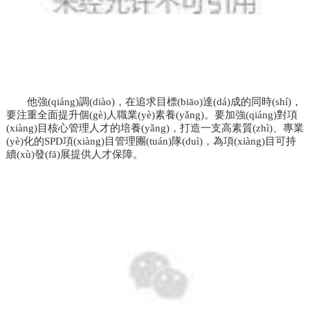
他強(qiáng)調(diào)，在追求目標(biāo)達(dá)成的同時(shí)，
要注重全面提升個(gè)人職業(yè)素養(yǎng)。要加強(qiáng)對項
(xiàng)目核心管理人才的培養(yǎng)，打造一支高素質(zhì)、專業
(yè)化的SPD項(xiàng)目管理團(tuán)隊(duì)，為項(xiàng)目可持
續(xù)發(fā)展提供人才保障。