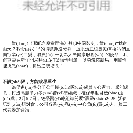
當(dāng)《哪吒之魔童鬧海》登頂中國影史，當(dāng)“我命
由天？我命由我！”的吶喊穿透熒幕，這股熱血也激勵(lì)著我們直
面行業(yè)巨變，肩負(fù)“一切為人民健康服務(wù)”的使命，我
們更需在新年開局時(shí)打破慣性思維，以勇氣拓新局、用韌性
迎挑戰(zhàn)，拼出逆勢增長！
不設(shè)限，方能破界重生
為促進(jìn)各分子公司團(tuán)隊(duì)成員收心聚力、賦能成
長，打造高競爭力學(xué)習(xí)型組織，確保年度目標(biāo)達
(dá)成，2月6-7日，德榮醫(yī)療組織開展“贏戰(zhàn)2025”新春
培訓(xùn)研討會，公司各業(yè)務(wù)中心負(fù)責(zé)人、員工
代表參加會議。