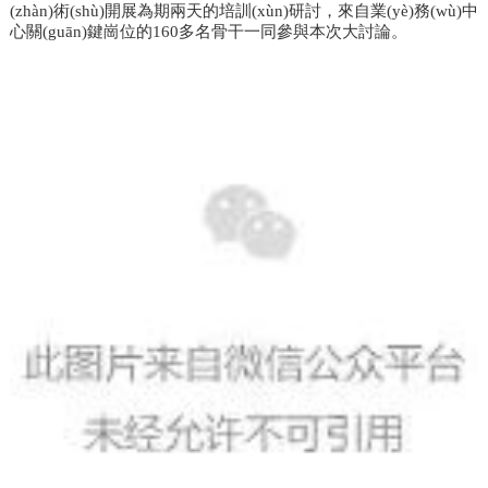
(zhàn)術(shù)開展為期兩天的培訓(xùn)研討，來自業(yè)務(wù)中
心關(guān)鍵崗位的160多名骨干一同參與本次大討論。