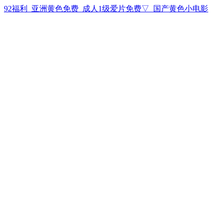
92福利_亚洲黄色免费_成人1级爱片免费▽_国产黄色小电影