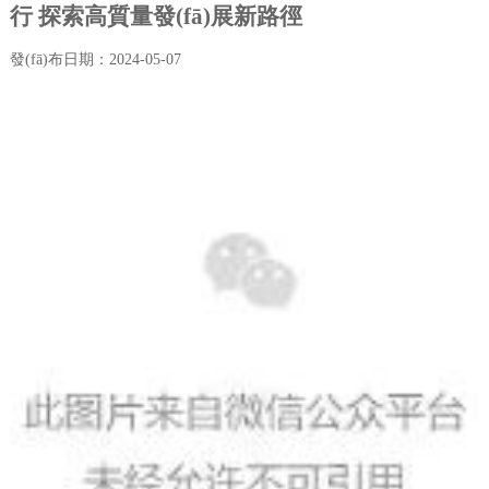
行 探索高質量發(fā)展新路徑
發(fā)布日期：2024-05-07