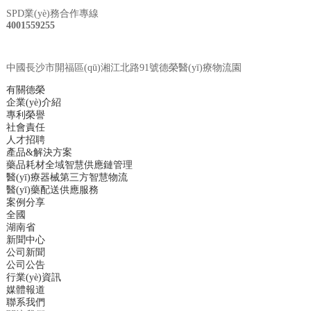
SPD業(yè)務合作專線
4001559255
中國長沙市開福區(qū)湘江北路91號德榮醫(yī)療物流園
有關德榮
企業(yè)介紹
專利榮譽
社會責任
人才招聘
產品&解決方案
藥品耗材全域智慧供應鏈管理
醫(yī)療器械第三方智慧物流
醫(yī)藥配送供應服務
案例分享
全國
湖南省
新聞中心
公司新聞
公司公告
行業(yè)資訊
媒體報道
聯系我們