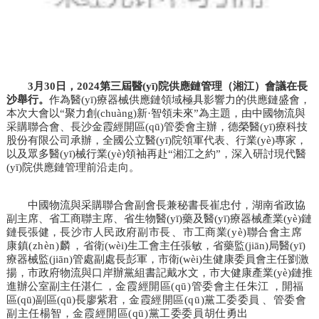
3月30日，2024第三屆醫(yī)院供應鏈管理（湘江）會議在長
沙舉行。
作為醫(yī)療器械供應鏈領域極具影響力的供應鏈盛會，
本次大會以“聚力創(chuàng)新·智領未來”為主題，由中國物流與
采購聯合會、長沙金霞經開區(qū)管委會主辦，德榮醫(yī)療科技
股份有限公司承辦，全國公立醫(yī)院領軍代表、行業(yè)專家，
以及眾多醫(yī)械行業(yè)領袖再赴“湘江之約”，深入研討現代醫
(yī)院供應鏈管理前沿走向。
中國物流與采購聯合會副會長兼秘書長崔忠付，湖南省政協
副主席、省工商聯主席、省生物醫(yī)藥及醫(yī)療器械產業(yè)鏈
鏈長張健，
長沙市人
民政府副市長、市工商業(yè)聯合會主席
康鎮(zhèn)麟，
省衛(wèi)生工會主任張敏，省藥監(jiān)局醫(yī)
療器械監(jiān)管處副處長彭軍，
市衛(wèi)生健康委員會主任劉激
揚，市政府物流與口岸辦黨組書記戴水文，市大健康產業(yè)鏈推
進辦公室副主任湛仁
，
金霞經開區(qū)
管委會主
任朱江，
開福
區(qū)副區(qū)長廖紫君，
金霞經開區(qū)黨工委委員、管委會
副主任楊智，金霞經開區(qū)黨工委委員胡仕勇出