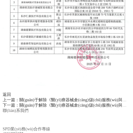
返回
上一篇：關(guān)于解除《醫(yī)療器械倉(cāng)儲(chǔ)服務(wù)與配送服務(wù)委托合同》委托方名單公示公告
下一篇：關(guān)于解除《醫(yī)療器械倉(cāng)儲(chǔ)服務(wù)與配送服務(wù)委托合同》委托方名單公示公告
聯(lián)系我們
SPD業(yè)務(wù)合作專線