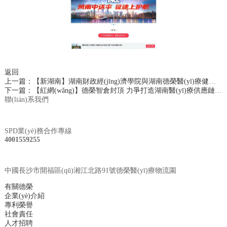
返回
上一篇：【新湖南】湖南財政經(jīng)濟學院與湖南德榮醫(yī)療健康產(chǎn)業(yè)有限公司共建實踐教學基地
下一篇：【紅網(wǎng)】德榮智倉封頂 力爭打造湖南醫(yī)療供應鏈新樞紐
聯(lián)系我們
SPD業(yè)務合作專線
4001559255
中國長沙市開福區(qū)湘江北路91號德榮醫(yī)療物流園
有關德榮
企業(yè)介紹
專利榮譽
社會責任
人才招聘