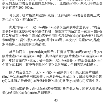
多元的直線型吻合器直接降至100多元，原價(jià)4000-5000元痔吻合器
更是直降至200-300元。
可以說，從本輪談判結(jié)束后，江蘇省內(nèi)吻合器也將正式
進(jìn)入“百元時(shí)代”。
與此同時(shí)，現(xiàn)場(chǎng)參與談判的專家還表示，“吻合
器是外科臨床使用較多的高值耗材，僅南京市內(nèi)某一家三甲醫(yī)
院每年就有上千例手術(shù)需要使用到各種型號(hào)的吻合器?！敝档
米⒁獾氖?，從中標(biāo)結(jié)果來(lái)看，本次的中選產(chǎn)品也
多為臨床正在使用的主流品種。
就目前而言，數(shù)據(jù)顯示，江蘇省平臺(tái)現(xiàn)注冊(cè)
膠片生產(chǎn)企業(yè)90家，其中有銷量的膠片生產(chǎn)企業(yè)58
家，年銷售額約9.7億元；省平臺(tái)現(xiàn)注冊(cè)吻合器生產(chǎn)
企業(yè)112家，其中有銷量的企業(yè)為76家，年銷售額約13億元。
除了吻合器之外，現(xiàn)場(chǎng)原價(jià)十幾元的膠片組競
(jìng)爭(zhēng)也是同樣激烈，分厘必爭(zhēng)之后，最終擬中選企業
(yè)以比該組最低價(jià)再低1分錢的細(xì)微優(yōu)勢(shì)擦邊中選。
可想而知的是，產(chǎn)品未變價(jià)格降低之后，將有大批的企
業(yè)利潤(rùn)會(huì)被急劇壓縮。
03